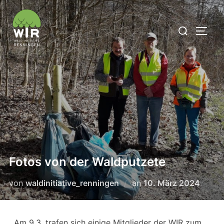
Fotos von der Waldputzete
von
waldinitiative_renningen
an
10. März 2024
Am 9.3. trafen sich einige Mitglieder der WIR zum