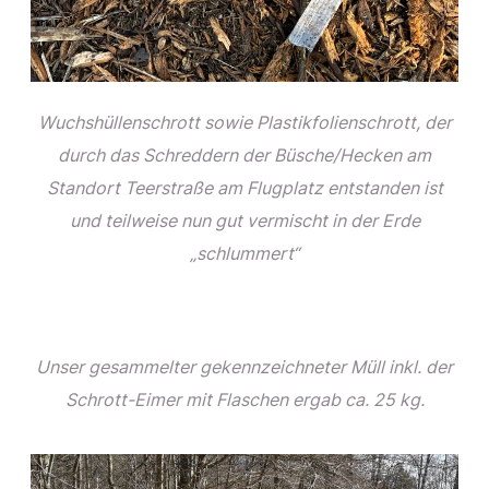
Wuchshüllenschrott sowie Plastikfolienschrott, der
durch das Schreddern der Büsche/Hecken am
Standort Teerstraße am Flugplatz entstanden ist
und teilweise nun gut vermischt in der Erde
„schlummert“
Unser gesammelter gekennzeichneter Müll inkl. der
Schrott-Eimer mit Flaschen ergab ca. 25 kg.