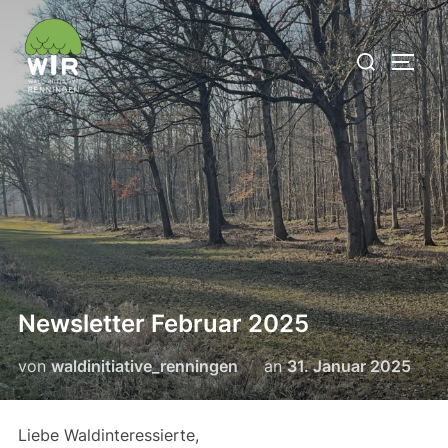
Zum
Inhalt
Suchen
SEIT
springen
nach:
Newsletter Februar 2025
Veröffentlicht
von
waldinitiative_renningen
an
31. Januar 2025
am
Liebe Waldinteressierte,