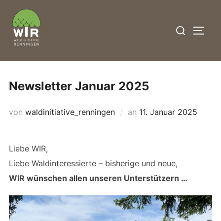
Zum
Inhalt
Suchen
SEIT
springen
nach:
Newsletter Januar 2025
Veröffentlicht
von
waldinitiative_renningen
an
11. Januar 2025
am
Liebe WIR,
Liebe Waldinteressierte – bisherige und neue,
WIR wünschen allen unseren Unterstützern …